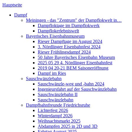
Hauptseite
Dampf
Meiningen - das "Zentrum" der Dampflokwelt in…
Dampfloktage im Dampflokwerk
Dampflokerlebniswelt
Bayerisches Eisenbahnmuseum
Rieser Dampftage im August 2024
3. Nördlinger Eisenbahnfest 2024
Rieser Frühlingsdampf 2024
50 Jahre Bayerisches Eisenbahn Museum
2025 05 29 4. Nördlinger Eisenbahnfest
2019 04 20-21 BEM Saisoneröffnung
Dampf im Ries
Sauschwänzlebahn
Sauschwänzle-weg und -bahn 2024
Ingenieursfahrt auf der Sauschwänzlebahn
Sauschwänzlebahn II
Sauschwänzlebahn
Dampfbahnfreunde Friedrichsruhe
Lichterfest 2026
Winterdampf 2026
Weihnachtsmarkt 2025
Abdampfen 2025 in 2D und 3D
Fahrtag August 2025