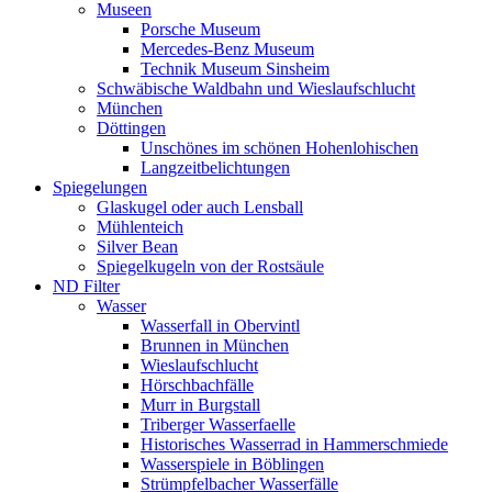
Museen
Porsche Museum
Mercedes-Benz Museum
Technik Museum Sinsheim
Schwäbische Waldbahn und Wieslaufschlucht
München
Döttingen
Unschönes im schönen Hohenlohischen
Langzeitbelichtungen
Spiegelungen
Glaskugel oder auch Lensball
Mühlenteich
Silver Bean
Spiegelkugeln von der Rostsäule
ND Filter
Wasser
Wasserfall in Obervintl
Brunnen in München
Wieslaufschlucht
Hörschbachfälle
Murr in Burgstall
Triberger Wasserfaelle
Historisches Wasserrad in Hammerschmiede
Wasserspiele in Böblingen
Strümpfelbacher Wasserfälle