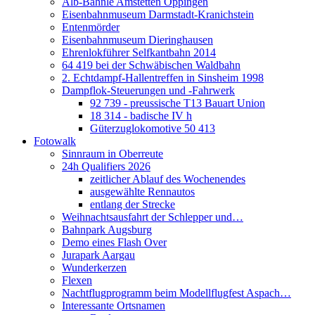
Alb-Bähnle Amstetten Oppingen
Eisenbahnmuseum Darmstadt-Kranichstein
Entenmörder
Eisenbahnmuseum Dieringhausen
Ehrenlokführer Selfkantbahn 2014
64 419 bei der Schwäbischen Waldbahn
2. Echtdampf-Hallentreffen in Sinsheim 1998
Dampflok-Steuerungen und -Fahrwerk
92 739 - preussische T13 Bauart Union
18 314 - badische IV h
Güterzuglokomotive 50 413
Fotowalk
Sinnraum in Oberreute
24h Qualifiers 2026
zeitlicher Ablauf des Wochenendes
ausgewählte Rennautos
entlang der Strecke
Weihnachtsausfahrt der Schlepper und…
Bahnpark Augsburg
Demo eines Flash Over
Jurapark Aargau
Wunderkerzen
Flexen
Nachtflugprogramm beim Modellflugfest Aspach…
Interessante Ortsnamen