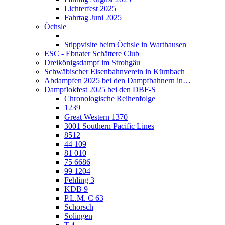
Lichterfest 2025
Fahrtag Juni 2025
Öchsle
Stippvisite beim Öchsle in Warthausen
ESC - Ebnater Schättere Club
Dreikönigsdampf im Strohgäu
Schwäbischer Eisenbahnverein in Kürnbach
Abdampfen 2025 bei den Dampfbahnern in…
Dampflokfest 2025 bei den DBF-S
Chronologische Reihenfolge
1239
Great Western 1370
3001 Southern Pacific Lines
8512
44 109
81 010
75 6686
99 1204
Fehling 3
KDB 9
P.L.M. C 63
Schorsch
Solingen