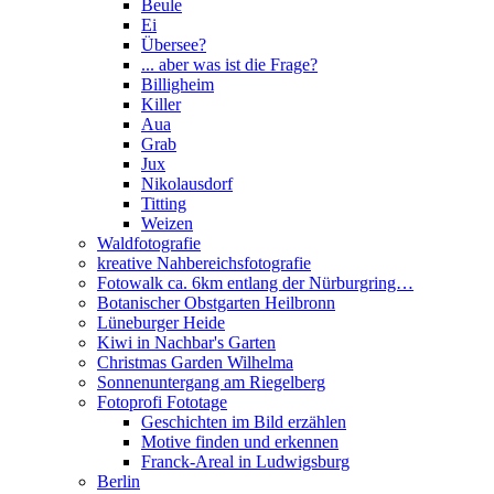
Beule
Ei
Übersee?
... aber was ist die Frage?
Billigheim
Killer
Aua
Grab
Jux
Nikolausdorf
Titting
Weizen
Waldfotografie
kreative Nahbereichsfotografie
Fotowalk ca. 6km entlang der Nürburgring…
Botanischer Obstgarten Heilbronn
Lüneburger Heide
Kiwi in Nachbar's Garten
Christmas Garden Wilhelma
Sonnenuntergang am Riegelberg
Fotoprofi Fototage
Geschichten im Bild erzählen
Motive finden und erkennen
Franck-Areal in Ludwigsburg
Berlin