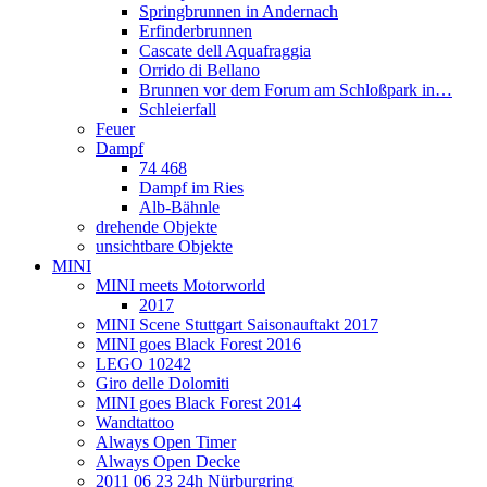
Springbrunnen in Andernach
Erfinderbrunnen
Cascate dell Aquafraggia
Orrido di Bellano
Brunnen vor dem Forum am Schloßpark in…
Schleierfall
Feuer
Dampf
74 468
Dampf im Ries
Alb-Bähnle
drehende Objekte
unsichtbare Objekte
MINI
MINI meets Motorworld
2017
MINI Scene Stuttgart Saisonauftakt 2017
MINI goes Black Forest 2016
LEGO 10242
Giro delle Dolomiti
MINI goes Black Forest 2014
Wandtattoo
Always Open Timer
Always Open Decke
2011 06 23 24h Nürburgring