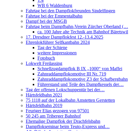
T.4
WB 6 Waldenburg
Fahrtag bei den Dampflokfreunden Sindelfingen
Fahrtag bei der Emmentalbahn
Dampf bei der MSGB
Fahrtag beim Dampfbahn-Verein Zürcher Oberland (…
ca. 100 Jahre alte Technik am Bahnhof Bäretswil
17. Dresdner Dampflokfest 12.-13.4.2025
Ehrenlokführer Selfkantbahn 2024
Tag der Schiene
weitere Impressionen
Fotobuch
Lokwelt Freilassing
Schnellzugdampflok B IX „1000“ von Maffei
Zahnraddampflokomotive III Nr. 719
Zahnraddampflokomotive Z3 der Schafbergbahn
Führerstand und Teile des Dampfkessels der…
Tag der offenen Lokschuppentür bei der…
Härtsfeldbahn 2021
75 1118 auf der Lokalbahn Amstetten Gerstetten
Härtsfeldbahn 2019
Feuriger Elias gezogen von 97501
50 245 am Triberger Bahnhof
Ehemalige Dampflok der Drachfelsbahn
Dampflokseminar beim Teuto-Express und…