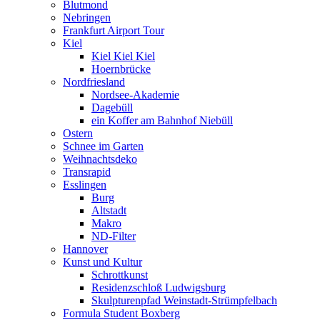
Blutmond
Nebringen
Frankfurt Airport Tour
Kiel
Kiel Kiel Kiel
Hoernbrücke
Nordfriesland
Nordsee-Akademie
Dagebüll
ein Koffer am Bahnhof Niebüll
Ostern
Schnee im Garten
Weihnachtsdeko
Transrapid
Esslingen
Burg
Altstadt
Makro
ND-Filter
Hannover
Kunst und Kultur
Schrottkunst
Residenzschloß Ludwigsburg
Skulpturenpfad Weinstadt-Strümpfelbach
Formula Student Boxberg