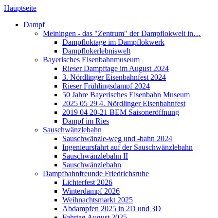
Hauptseite
Dampf
Meiningen - das "Zentrum" der Dampflokwelt in…
Dampfloktage im Dampflokwerk
Dampflokerlebniswelt
Bayerisches Eisenbahnmuseum
Rieser Dampftage im August 2024
3. Nördlinger Eisenbahnfest 2024
Rieser Frühlingsdampf 2024
50 Jahre Bayerisches Eisenbahn Museum
2025 05 29 4. Nördlinger Eisenbahnfest
2019 04 20-21 BEM Saisoneröffnung
Dampf im Ries
Sauschwänzlebahn
Sauschwänzle-weg und -bahn 2024
Ingenieursfahrt auf der Sauschwänzlebahn
Sauschwänzlebahn II
Sauschwänzlebahn
Dampfbahnfreunde Friedrichsruhe
Lichterfest 2026
Winterdampf 2026
Weihnachtsmarkt 2025
Abdampfen 2025 in 2D und 3D
Fahrtag August 2025