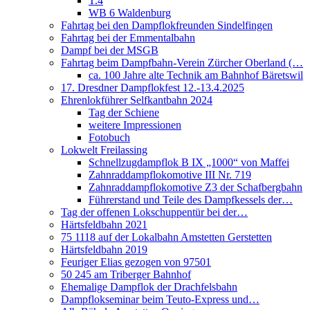
T.4
WB 6 Waldenburg
Fahrtag bei den Dampflokfreunden Sindelfingen
Fahrtag bei der Emmentalbahn
Dampf bei der MSGB
Fahrtag beim Dampfbahn-Verein Zürcher Oberland (…
ca. 100 Jahre alte Technik am Bahnhof Bäretswil
17. Dresdner Dampflokfest 12.-13.4.2025
Ehrenlokführer Selfkantbahn 2024
Tag der Schiene
weitere Impressionen
Fotobuch
Lokwelt Freilassing
Schnellzugdampflok B IX „1000“ von Maffei
Zahnraddampflokomotive III Nr. 719
Zahnraddampflokomotive Z3 der Schafbergbahn
Führerstand und Teile des Dampfkessels der…
Tag der offenen Lokschuppentür bei der…
Härtsfeldbahn 2021
75 1118 auf der Lokalbahn Amstetten Gerstetten
Härtsfeldbahn 2019
Feuriger Elias gezogen von 97501
50 245 am Triberger Bahnhof
Ehemalige Dampflok der Drachfelsbahn
Dampflokseminar beim Teuto-Express und…