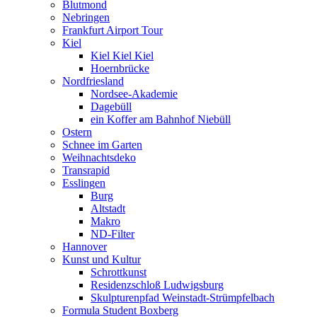
Blutmond
Nebringen
Frankfurt Airport Tour
Kiel
Kiel Kiel Kiel
Hoernbrücke
Nordfriesland
Nordsee-Akademie
Dagebüll
ein Koffer am Bahnhof Niebüll
Ostern
Schnee im Garten
Weihnachtsdeko
Transrapid
Esslingen
Burg
Altstadt
Makro
ND-Filter
Hannover
Kunst und Kultur
Schrottkunst
Residenzschloß Ludwigsburg
Skulpturenpfad Weinstadt-Strümpfelbach
Formula Student Boxberg