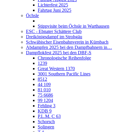
Lichterfest 2025
Fahrtag Juni 2025
Öchsle
Stippvisite beim Öchsle in Warthausen
ESC - Ebnater Schättere Club
Dreikönigsdampf im Strohgäu
Schwäbischer Eisenbahnverein in Kürnbach
Abdampfen 2025 bei den Dampfbahnern in…
Dampflokfest 2025 bei den DBF-S
Chronologische Reihenfolge
1239
Great Western 1370
3001 Southern Pacific Lines
8512
44 109
81 010
75 6686
99 1204
Fehling 3
KDB 9
P.L.M. C 63
Schorsch
Solingen