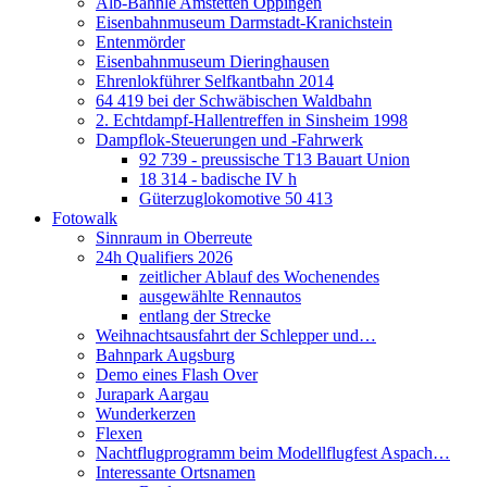
Alb-Bähnle Amstetten Oppingen
Eisenbahnmuseum Darmstadt-Kranichstein
Entenmörder
Eisenbahnmuseum Dieringhausen
Ehrenlokführer Selfkantbahn 2014
64 419 bei der Schwäbischen Waldbahn
2. Echtdampf-Hallentreffen in Sinsheim 1998
Dampflok-Steuerungen und -Fahrwerk
92 739 - preussische T13 Bauart Union
18 314 - badische IV h
Güterzuglokomotive 50 413
Fotowalk
Sinnraum in Oberreute
24h Qualifiers 2026
zeitlicher Ablauf des Wochenendes
ausgewählte Rennautos
entlang der Strecke
Weihnachtsausfahrt der Schlepper und…
Bahnpark Augsburg
Demo eines Flash Over
Jurapark Aargau
Wunderkerzen
Flexen
Nachtflugprogramm beim Modellflugfest Aspach…
Interessante Ortsnamen