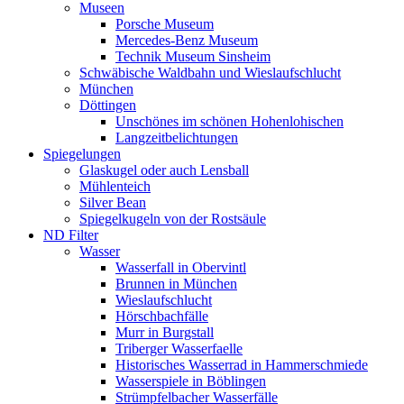
Museen
Porsche Museum
Mercedes-Benz Museum
Technik Museum Sinsheim
Schwäbische Waldbahn und Wieslaufschlucht
München
Döttingen
Unschönes im schönen Hohenlohischen
Langzeitbelichtungen
Spiegelungen
Glaskugel oder auch Lensball
Mühlenteich
Silver Bean
Spiegelkugeln von der Rostsäule
ND Filter
Wasser
Wasserfall in Obervintl
Brunnen in München
Wieslaufschlucht
Hörschbachfälle
Murr in Burgstall
Triberger Wasserfaelle
Historisches Wasserrad in Hammerschmiede
Wasserspiele in Böblingen
Strümpfelbacher Wasserfälle