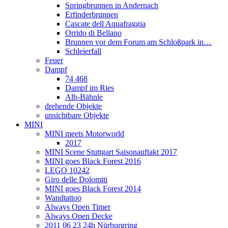
Springbrunnen in Andernach
Erfinderbrunnen
Cascate dell Aquafraggia
Orrido di Bellano
Brunnen vor dem Forum am Schloßpark in…
Schleierfall
Feuer
Dampf
74 468
Dampf im Ries
Alb-Bähnle
drehende Objekte
unsichtbare Objekte
MINI
MINI meets Motorworld
2017
MINI Scene Stuttgart Saisonauftakt 2017
MINI goes Black Forest 2016
LEGO 10242
Giro delle Dolomiti
MINI goes Black Forest 2014
Wandtattoo
Always Open Timer
Always Open Decke
2011 06 23 24h Nürburgring