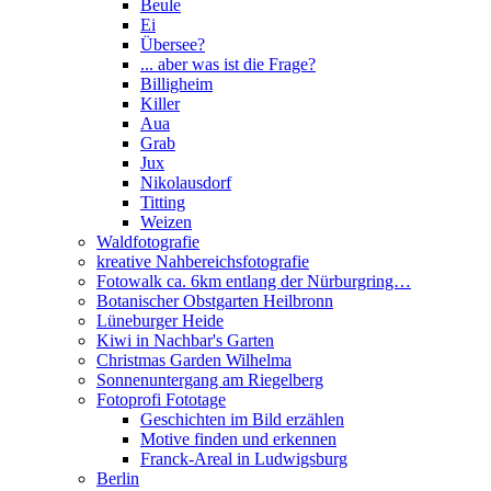
Beule
Ei
Übersee?
... aber was ist die Frage?
Billigheim
Killer
Aua
Grab
Jux
Nikolausdorf
Titting
Weizen
Waldfotografie
kreative Nahbereichsfotografie
Fotowalk ca. 6km entlang der Nürburgring…
Botanischer Obstgarten Heilbronn
Lüneburger Heide
Kiwi in Nachbar's Garten
Christmas Garden Wilhelma
Sonnenuntergang am Riegelberg
Fotoprofi Fototage
Geschichten im Bild erzählen
Motive finden und erkennen
Franck-Areal in Ludwigsburg
Berlin