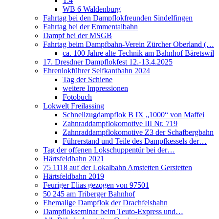
T.4
WB 6 Waldenburg
Fahrtag bei den Dampflokfreunden Sindelfingen
Fahrtag bei der Emmentalbahn
Dampf bei der MSGB
Fahrtag beim Dampfbahn-Verein Zürcher Oberland (…
ca. 100 Jahre alte Technik am Bahnhof Bäretswil
17. Dresdner Dampflokfest 12.-13.4.2025
Ehrenlokführer Selfkantbahn 2024
Tag der Schiene
weitere Impressionen
Fotobuch
Lokwelt Freilassing
Schnellzugdampflok B IX „1000“ von Maffei
Zahnraddampflokomotive III Nr. 719
Zahnraddampflokomotive Z3 der Schafbergbahn
Führerstand und Teile des Dampfkessels der…
Tag der offenen Lokschuppentür bei der…
Härtsfeldbahn 2021
75 1118 auf der Lokalbahn Amstetten Gerstetten
Härtsfeldbahn 2019
Feuriger Elias gezogen von 97501
50 245 am Triberger Bahnhof
Ehemalige Dampflok der Drachfelsbahn
Dampflokseminar beim Teuto-Express und…