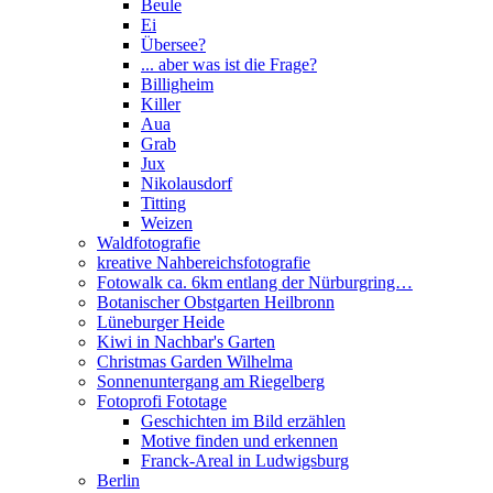
Beule
Ei
Übersee?
... aber was ist die Frage?
Billigheim
Killer
Aua
Grab
Jux
Nikolausdorf
Titting
Weizen
Waldfotografie
kreative Nahbereichsfotografie
Fotowalk ca. 6km entlang der Nürburgring…
Botanischer Obstgarten Heilbronn
Lüneburger Heide
Kiwi in Nachbar's Garten
Christmas Garden Wilhelma
Sonnenuntergang am Riegelberg
Fotoprofi Fototage
Geschichten im Bild erzählen
Motive finden und erkennen
Franck-Areal in Ludwigsburg
Berlin