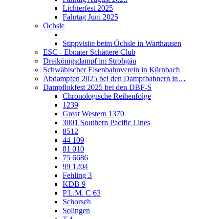
Lichterfest 2025
Fahrtag Juni 2025
Öchsle
Stippvisite beim Öchsle in Warthausen
ESC - Ebnater Schättere Club
Dreikönigsdampf im Strohgäu
Schwäbischer Eisenbahnverein in Kürnbach
Abdampfen 2025 bei den Dampfbahnern in…
Dampflokfest 2025 bei den DBF-S
Chronologische Reihenfolge
1239
Great Western 1370
3001 Southern Pacific Lines
8512
44 109
81 010
75 6686
99 1204
Fehling 3
KDB 9
P.L.M. C 63
Schorsch
Solingen