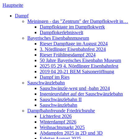
Hauptseite
Dampf
Meiningen - das "Zentrum" der Dampflokwelt in…
Dampfloktage im Dampflokwerk
Dampflokerlebniswelt
Bayerisches Eisenbahnmuseum
Rieser Dampftage im August 2024
3. Nördlinger Eisenbahnfest 2024
Rieser Frühlingsdampf 2024
50 Jahre Bayerisches Eisenbahn Museum
2025 05 29 4. Nördlinger Eisenbahnfest
2019 04 20-21 BEM Saisoneröffnung
Dampf im Ries
Sauschwänzlebahn
Sauschwänzle-weg und -bahn 2024
Ingenieursfahrt auf der Sauschwänzlebahn
Sauschwänzlebahn II
Sauschwänzlebahn
Dampfbahnfreunde Friedrichsruhe
Lichterfest 2026
Winterdampf 2026
Weihnachtsmarkt 2025
Abdampfen 2025 in 2D und 3D
Fahrtag August 2025