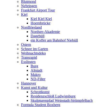
Blutmond
Nebringen
Frankfurt Airport Tour
Kiel
Kiel Kiel Kiel
Hoernbrücke
Nordfriesland
Nordsee-Akademie
Dagebüll
ein Koffer am Bahnhof Niebüll
Ostern
Schnee im Garten
Weihnachtsdeko
Transrapid
Esslingen
Burg
Altstadt
Makro
ND-Filter
Hannover
Kunst und Kultur
Schrottkunst
Residenzschloß Ludwigsburg
Skulpturenpfad Weinstadt-Strümpfelbach
Formula Student Boxberg