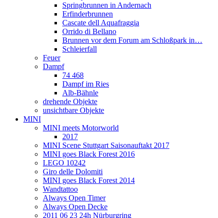
Springbrunnen in Andernach
Erfinderbrunnen
Cascate dell Aquafraggia
Orrido di Bellano
Brunnen vor dem Forum am Schloßpark in…
Schleierfall
Feuer
Dampf
74 468
Dampf im Ries
Alb-Bähnle
drehende Objekte
unsichtbare Objekte
MINI
MINI meets Motorworld
2017
MINI Scene Stuttgart Saisonauftakt 2017
MINI goes Black Forest 2016
LEGO 10242
Giro delle Dolomiti
MINI goes Black Forest 2014
Wandtattoo
Always Open Timer
Always Open Decke
2011 06 23 24h Nürburgring