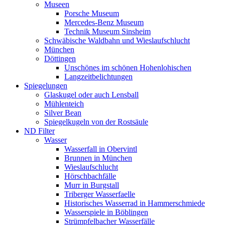
Museen
Porsche Museum
Mercedes-Benz Museum
Technik Museum Sinsheim
Schwäbische Waldbahn und Wieslaufschlucht
München
Döttingen
Unschönes im schönen Hohenlohischen
Langzeitbelichtungen
Spiegelungen
Glaskugel oder auch Lensball
Mühlenteich
Silver Bean
Spiegelkugeln von der Rostsäule
ND Filter
Wasser
Wasserfall in Obervintl
Brunnen in München
Wieslaufschlucht
Hörschbachfälle
Murr in Burgstall
Triberger Wasserfaelle
Historisches Wasserrad in Hammerschmiede
Wasserspiele in Böblingen
Strümpfelbacher Wasserfälle