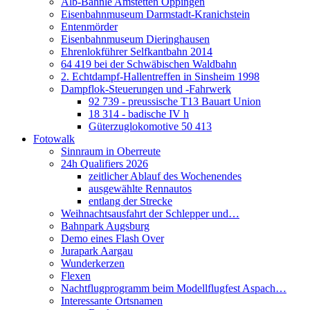
Alb-Bähnle Amstetten Oppingen
Eisenbahnmuseum Darmstadt-Kranichstein
Entenmörder
Eisenbahnmuseum Dieringhausen
Ehrenlokführer Selfkantbahn 2014
64 419 bei der Schwäbischen Waldbahn
2. Echtdampf-Hallentreffen in Sinsheim 1998
Dampflok-Steuerungen und -Fahrwerk
92 739 - preussische T13 Bauart Union
18 314 - badische IV h
Güterzuglokomotive 50 413
Fotowalk
Sinnraum in Oberreute
24h Qualifiers 2026
zeitlicher Ablauf des Wochenendes
ausgewählte Rennautos
entlang der Strecke
Weihnachtsausfahrt der Schlepper und…
Bahnpark Augsburg
Demo eines Flash Over
Jurapark Aargau
Wunderkerzen
Flexen
Nachtflugprogramm beim Modellflugfest Aspach…
Interessante Ortsnamen