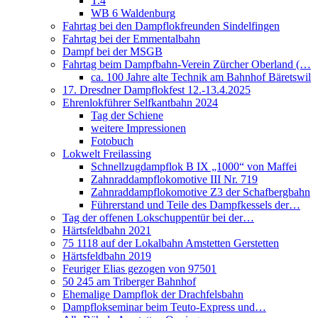
T.4
WB 6 Waldenburg
Fahrtag bei den Dampflokfreunden Sindelfingen
Fahrtag bei der Emmentalbahn
Dampf bei der MSGB
Fahrtag beim Dampfbahn-Verein Zürcher Oberland (…
ca. 100 Jahre alte Technik am Bahnhof Bäretswil
17. Dresdner Dampflokfest 12.-13.4.2025
Ehrenlokführer Selfkantbahn 2024
Tag der Schiene
weitere Impressionen
Fotobuch
Lokwelt Freilassing
Schnellzugdampflok B IX „1000“ von Maffei
Zahnraddampflokomotive III Nr. 719
Zahnraddampflokomotive Z3 der Schafbergbahn
Führerstand und Teile des Dampfkessels der…
Tag der offenen Lokschuppentür bei der…
Härtsfeldbahn 2021
75 1118 auf der Lokalbahn Amstetten Gerstetten
Härtsfeldbahn 2019
Feuriger Elias gezogen von 97501
50 245 am Triberger Bahnhof
Ehemalige Dampflok der Drachfelsbahn
Dampflokseminar beim Teuto-Express und…