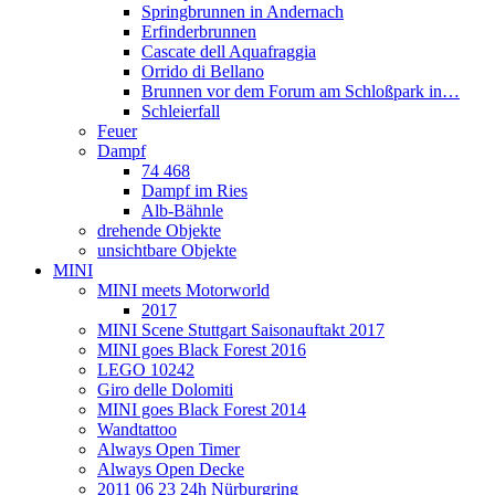
Springbrunnen in Andernach
Erfinderbrunnen
Cascate dell Aquafraggia
Orrido di Bellano
Brunnen vor dem Forum am Schloßpark in…
Schleierfall
Feuer
Dampf
74 468
Dampf im Ries
Alb-Bähnle
drehende Objekte
unsichtbare Objekte
MINI
MINI meets Motorworld
2017
MINI Scene Stuttgart Saisonauftakt 2017
MINI goes Black Forest 2016
LEGO 10242
Giro delle Dolomiti
MINI goes Black Forest 2014
Wandtattoo
Always Open Timer
Always Open Decke
2011 06 23 24h Nürburgring