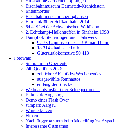
Alb-Bähnle Amstetten Oppingen
Eisenbahnmuseum Darmstadt-Kranichstein
Entenmörder
Eisenbahnmuseum Dieringhausen
Ehrenlokführer Selfkantbahn 2014
64 419 bei der Schwäbischen Waldbahn
2. Echtdampf-Hallentreffen in Sinsheim 1998
Dampflok-Steuerungen und -Fahrwerk
92 739 - preussische T13 Bauart Union
18 314 - badische IV h
Güterzuglokomotive 50 413
Fotowalk
Sinnraum in Oberreute
24h Qualifiers 2026
zeitlicher Ablauf des Wochenendes
ausgewählte Rennautos
entlang der Strecke
Weihnachtsausfahrt der Schlepper und…
Bahnpark Augsburg
Demo eines Flash Over
Jurapark Aargau
Wunderkerzen
Flexen
Nachtflugprogramm beim Modellflugfest Aspach…
Interessante Ortsnamen