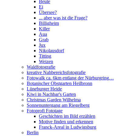
Beule
Ei
Übersee?
... aber was ist die Frage?
Billigheim
Killer
Aua
Grab
Jux
Nikolausdorf
Titting
Weizen
Waldfotografie
kreative Nahbereichsfotografie
Fotowalk ca. 6km entlang der Nürburgring…
Botanischer Obstgarten Heilbronn
Lüneburger Heide
Kiwi in Nachbar's Garten
Christmas Garden Wilhelma
Sonnenuntergang am Riegelberg
Fotoprofi Fototage
Geschichten im Bild erzählen
Motive finden und erkennen
Franck-Areal in Ludwigsburg
Berlin