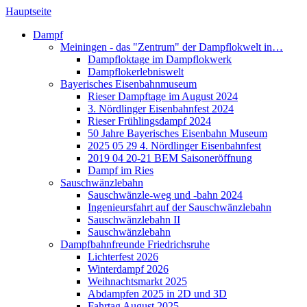
Hauptseite
Dampf
Meiningen - das "Zentrum" der Dampflokwelt in…
Dampfloktage im Dampflokwerk
Dampflokerlebniswelt
Bayerisches Eisenbahnmuseum
Rieser Dampftage im August 2024
3. Nördlinger Eisenbahnfest 2024
Rieser Frühlingsdampf 2024
50 Jahre Bayerisches Eisenbahn Museum
2025 05 29 4. Nördlinger Eisenbahnfest
2019 04 20-21 BEM Saisoneröffnung
Dampf im Ries
Sauschwänzlebahn
Sauschwänzle-weg und -bahn 2024
Ingenieursfahrt auf der Sauschwänzlebahn
Sauschwänzlebahn II
Sauschwänzlebahn
Dampfbahnfreunde Friedrichsruhe
Lichterfest 2026
Winterdampf 2026
Weihnachtsmarkt 2025
Abdampfen 2025 in 2D und 3D
Fahrtag August 2025