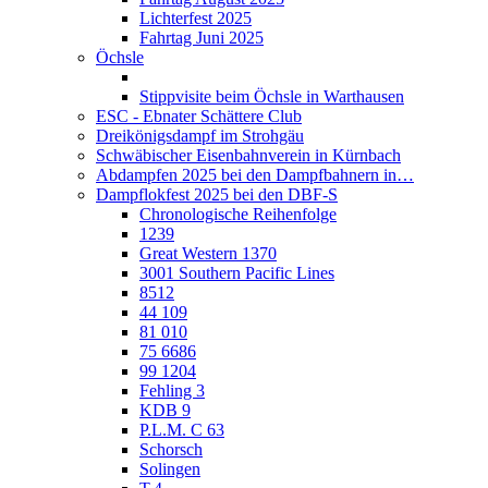
Lichterfest 2025
Fahrtag Juni 2025
Öchsle
Stippvisite beim Öchsle in Warthausen
ESC - Ebnater Schättere Club
Dreikönigsdampf im Strohgäu
Schwäbischer Eisenbahnverein in Kürnbach
Abdampfen 2025 bei den Dampfbahnern in…
Dampflokfest 2025 bei den DBF-S
Chronologische Reihenfolge
1239
Great Western 1370
3001 Southern Pacific Lines
8512
44 109
81 010
75 6686
99 1204
Fehling 3
KDB 9
P.L.M. C 63
Schorsch
Solingen