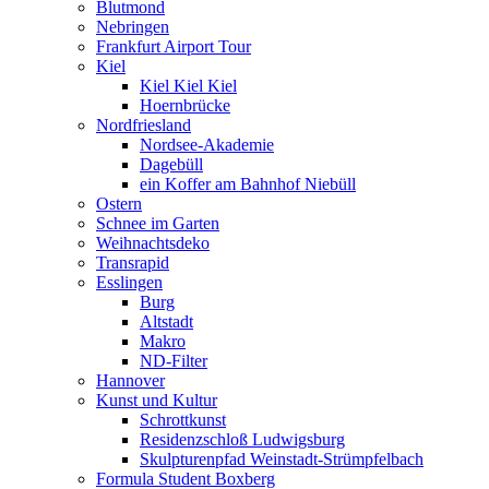
Blutmond
Nebringen
Frankfurt Airport Tour
Kiel
Kiel Kiel Kiel
Hoernbrücke
Nordfriesland
Nordsee-Akademie
Dagebüll
ein Koffer am Bahnhof Niebüll
Ostern
Schnee im Garten
Weihnachtsdeko
Transrapid
Esslingen
Burg
Altstadt
Makro
ND-Filter
Hannover
Kunst und Kultur
Schrottkunst
Residenzschloß Ludwigsburg
Skulpturenpfad Weinstadt-Strümpfelbach
Formula Student Boxberg