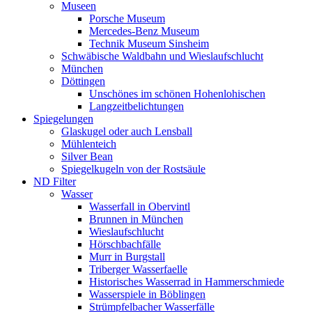
Museen
Porsche Museum
Mercedes-Benz Museum
Technik Museum Sinsheim
Schwäbische Waldbahn und Wieslaufschlucht
München
Döttingen
Unschönes im schönen Hohenlohischen
Langzeitbelichtungen
Spiegelungen
Glaskugel oder auch Lensball
Mühlenteich
Silver Bean
Spiegelkugeln von der Rostsäule
ND Filter
Wasser
Wasserfall in Obervintl
Brunnen in München
Wieslaufschlucht
Hörschbachfälle
Murr in Burgstall
Triberger Wasserfaelle
Historisches Wasserrad in Hammerschmiede
Wasserspiele in Böblingen
Strümpfelbacher Wasserfälle