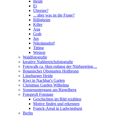
Beule
Ei
Übersee?
... aber was ist die Frage?
Billigheim
Killer
Aua
Grab
Jux
Nikolausdorf
Titting
Weizen
Waldfotografie
kreative Nahbereichsfotografie
Fotowalk ca. 6km entlang der Nürburgring…
Botanischer Obstgarten Heilbronn
Lüneburger Heide
Kiwi in Nachbar's Garten
Christmas Garden Wilhelma
Sonnenuntergang am Riegelberg
Fotoprofi Fototage
Geschichten im Bild erzählen
Motive finden und erkennen
Franck-Areal in Ludwigsburg
Berlin