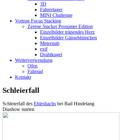
3D
Fahrerlager
MINI Challenge
Vortrag Focus Stacking
Zerene Stacker Prosumer Edition
Einzelbilder tränendes Herz
Einzelbilder Gänseblümchen
Meterstab
exif
Drahtkugel
Weiterverwendung
Ofen
Fahrrad
Kontakt
Schleierfall
Schleierfall des
Ehlesbachs
bei Bad Hindelang
Diashow starten