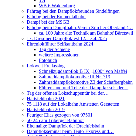
T.4
WB 6 Waldenburg
Fahrtag bei den Dampflokfreunden Sindelfingen
Fahrtag bei der Emmentalbahn
Dampf bei der MSGB
Fahrtag beim Dampfbahn-Verein Zürcher Oberland (…
ca. 100 Jahre alte Technik am Bahnhof Bäretswil
17. Dresdner Dampflokfest 12.-13.4.2025
Ehrenlokführer Selfkantbahn 2024
Tag der Schiene
weitere Impressionen
Fotobuch
Lokwelt Freilassing
Schnellzugdampflok B IX „1000“ von Maffei
Zahnraddampflokomotive III Nr. 719
Zahnraddampflokomotive Z3 der Schafbergbahn
Führerstand und Teile des Dampfkessels der…
Tag der offenen Lokschuppentür bei der…
Härtsfeldbahn 2021
75 1118 auf der Lokalbahn Amstetten Gerstetten
Härtsfeldbahn 2019
Feuriger Elias gezogen von 97501
50 245 am Triberger Bahnhof
Ehemalige Dampflok der Drachfelsbahn
Dampflokseminar beim Teuto-Express und…