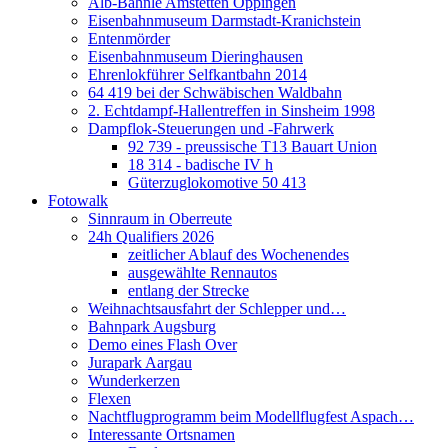
Alb-Bähnle Amstetten Oppingen
Eisenbahnmuseum Darmstadt-Kranichstein
Entenmörder
Eisenbahnmuseum Dieringhausen
Ehrenlokführer Selfkantbahn 2014
64 419 bei der Schwäbischen Waldbahn
2. Echtdampf-Hallentreffen in Sinsheim 1998
Dampflok-Steuerungen und -Fahrwerk
92 739 - preussische T13 Bauart Union
18 314 - badische IV h
Güterzuglokomotive 50 413
Fotowalk
Sinnraum in Oberreute
24h Qualifiers 2026
zeitlicher Ablauf des Wochenendes
ausgewählte Rennautos
entlang der Strecke
Weihnachtsausfahrt der Schlepper und…
Bahnpark Augsburg
Demo eines Flash Over
Jurapark Aargau
Wunderkerzen
Flexen
Nachtflugprogramm beim Modellflugfest Aspach…
Interessante Ortsnamen