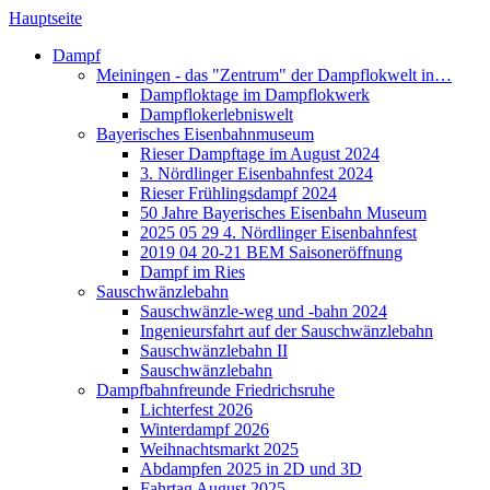
Hauptseite
Dampf
Meiningen - das "Zentrum" der Dampflokwelt in…
Dampfloktage im Dampflokwerk
Dampflokerlebniswelt
Bayerisches Eisenbahnmuseum
Rieser Dampftage im August 2024
3. Nördlinger Eisenbahnfest 2024
Rieser Frühlingsdampf 2024
50 Jahre Bayerisches Eisenbahn Museum
2025 05 29 4. Nördlinger Eisenbahnfest
2019 04 20-21 BEM Saisoneröffnung
Dampf im Ries
Sauschwänzlebahn
Sauschwänzle-weg und -bahn 2024
Ingenieursfahrt auf der Sauschwänzlebahn
Sauschwänzlebahn II
Sauschwänzlebahn
Dampfbahnfreunde Friedrichsruhe
Lichterfest 2026
Winterdampf 2026
Weihnachtsmarkt 2025
Abdampfen 2025 in 2D und 3D
Fahrtag August 2025