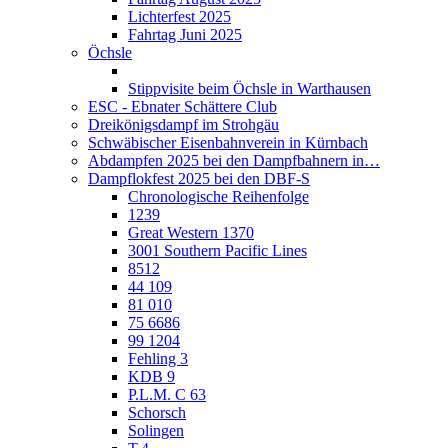
Lichterfest 2025
Fahrtag Juni 2025
Öchsle
Stippvisite beim Öchsle in Warthausen
ESC - Ebnater Schättere Club
Dreikönigsdampf im Strohgäu
Schwäbischer Eisenbahnverein in Kürnbach
Abdampfen 2025 bei den Dampfbahnern in…
Dampflokfest 2025 bei den DBF-S
Chronologische Reihenfolge
1239
Great Western 1370
3001 Southern Pacific Lines
8512
44 109
81 010
75 6686
99 1204
Fehling 3
KDB 9
P.L.M. C 63
Schorsch
Solingen