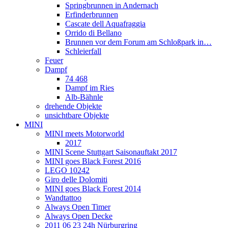
Springbrunnen in Andernach
Erfinderbrunnen
Cascate dell Aquafraggia
Orrido di Bellano
Brunnen vor dem Forum am Schloßpark in…
Schleierfall
Feuer
Dampf
74 468
Dampf im Ries
Alb-Bähnle
drehende Objekte
unsichtbare Objekte
MINI
MINI meets Motorworld
2017
MINI Scene Stuttgart Saisonauftakt 2017
MINI goes Black Forest 2016
LEGO 10242
Giro delle Dolomiti
MINI goes Black Forest 2014
Wandtattoo
Always Open Timer
Always Open Decke
2011 06 23 24h Nürburgring