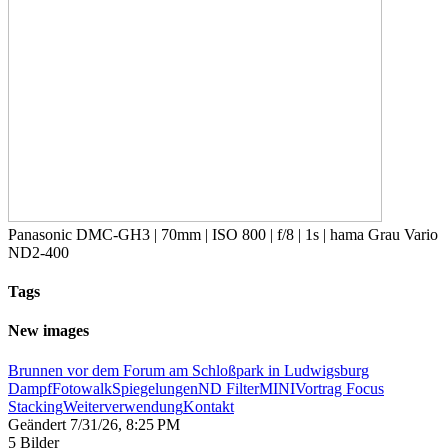
Panasonic DMC-GH3 | 70mm | ISO 800 | f/8 | 1s | hama Grau Vario
ND2-400
Tags
New images
Brunnen vor dem Forum am Schloßpark in Ludwigsburg
Dampf
Fotowalk
Spiegelungen
ND Filter
MINI
Vortrag Focus
Stacking
Weiterverwendung
Kontakt
Geändert
7/31/26, 8:25 PM
5 Bilder