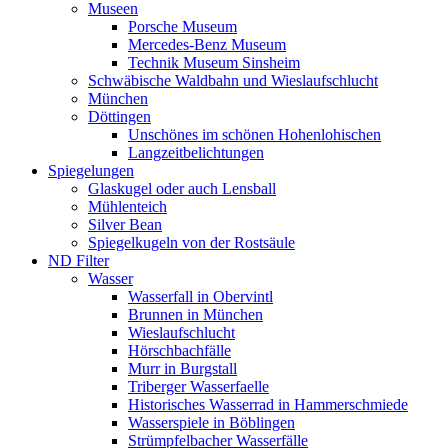
Museen
Porsche Museum
Mercedes-Benz Museum
Technik Museum Sinsheim
Schwäbische Waldbahn und Wieslaufschlucht
München
Döttingen
Unschönes im schönen Hohenlohischen
Langzeitbelichtungen
Spiegelungen
Glaskugel oder auch Lensball
Mühlenteich
Silver Bean
Spiegelkugeln von der Rostsäule
ND Filter
Wasser
Wasserfall in Obervintl
Brunnen in München
Wieslaufschlucht
Hörschbachfälle
Murr in Burgstall
Triberger Wasserfaelle
Historisches Wasserrad in Hammerschmiede
Wasserspiele in Böblingen
Strümpfelbacher Wasserfälle