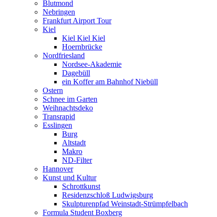
Blutmond
Nebringen
Frankfurt Airport Tour
Kiel
Kiel Kiel Kiel
Hoernbrücke
Nordfriesland
Nordsee-Akademie
Dagebüll
ein Koffer am Bahnhof Niebüll
Ostern
Schnee im Garten
Weihnachtsdeko
Transrapid
Esslingen
Burg
Altstadt
Makro
ND-Filter
Hannover
Kunst und Kultur
Schrottkunst
Residenzschloß Ludwigsburg
Skulpturenpfad Weinstadt-Strümpfelbach
Formula Student Boxberg