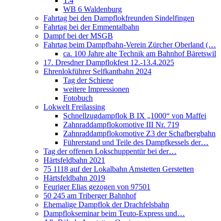
T.4
WB 6 Waldenburg
Fahrtag bei den Dampflokfreunden Sindelfingen
Fahrtag bei der Emmentalbahn
Dampf bei der MSGB
Fahrtag beim Dampfbahn-Verein Zürcher Oberland (…
ca. 100 Jahre alte Technik am Bahnhof Bäretswil
17. Dresdner Dampflokfest 12.-13.4.2025
Ehrenlokführer Selfkantbahn 2024
Tag der Schiene
weitere Impressionen
Fotobuch
Lokwelt Freilassing
Schnellzugdampflok B IX „1000“ von Maffei
Zahnraddampflokomotive III Nr. 719
Zahnraddampflokomotive Z3 der Schafbergbahn
Führerstand und Teile des Dampfkessels der…
Tag der offenen Lokschuppentür bei der…
Härtsfeldbahn 2021
75 1118 auf der Lokalbahn Amstetten Gerstetten
Härtsfeldbahn 2019
Feuriger Elias gezogen von 97501
50 245 am Triberger Bahnhof
Ehemalige Dampflok der Drachfelsbahn
Dampflokseminar beim Teuto-Express und…