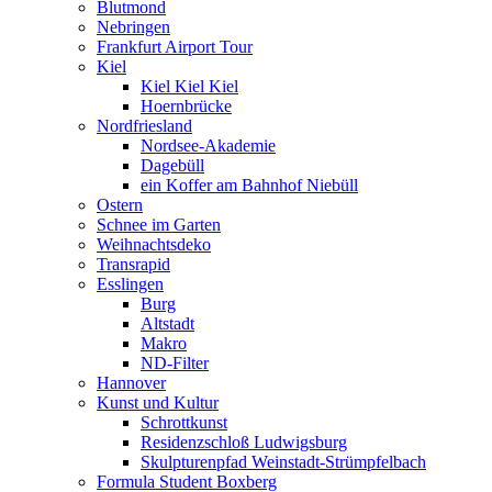
Blutmond
Nebringen
Frankfurt Airport Tour
Kiel
Kiel Kiel Kiel
Hoernbrücke
Nordfriesland
Nordsee-Akademie
Dagebüll
ein Koffer am Bahnhof Niebüll
Ostern
Schnee im Garten
Weihnachtsdeko
Transrapid
Esslingen
Burg
Altstadt
Makro
ND-Filter
Hannover
Kunst und Kultur
Schrottkunst
Residenzschloß Ludwigsburg
Skulpturenpfad Weinstadt-Strümpfelbach
Formula Student Boxberg