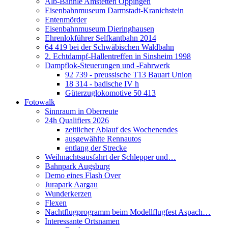
Alb-Bähnle Amstetten Oppingen
Eisenbahnmuseum Darmstadt-Kranichstein
Entenmörder
Eisenbahnmuseum Dieringhausen
Ehrenlokführer Selfkantbahn 2014
64 419 bei der Schwäbischen Waldbahn
2. Echtdampf-Hallentreffen in Sinsheim 1998
Dampflok-Steuerungen und -Fahrwerk
92 739 - preussische T13 Bauart Union
18 314 - badische IV h
Güterzuglokomotive 50 413
Fotowalk
Sinnraum in Oberreute
24h Qualifiers 2026
zeitlicher Ablauf des Wochenendes
ausgewählte Rennautos
entlang der Strecke
Weihnachtsausfahrt der Schlepper und…
Bahnpark Augsburg
Demo eines Flash Over
Jurapark Aargau
Wunderkerzen
Flexen
Nachtflugprogramm beim Modellflugfest Aspach…
Interessante Ortsnamen