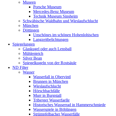
Museen
Porsche Museum
Mercedes-Benz Museum
Technik Museum Sinsheim
Schwäbische Waldbahn und Wieslaufschlucht
München
Döttingen
Unschönes im schönen Hohenlohischen
Langzeitbelichtungen
Spiegelungen
Glaskugel oder auch Lensball
Mühlenteich
Silver Bean
Spiegelkugeln von der Rostsäule
ND Filter
Wasser
Wasserfall in Obervintl
Brunnen in München
Wieslaufschlucht
Hörschbachfälle
Murr in Burgstall
Triberger Wasserfaelle
Historisches Wasserrad in Hammerschmiede
Wasserspiele in Böblingen
Strümpfelbacher Wasserfälle