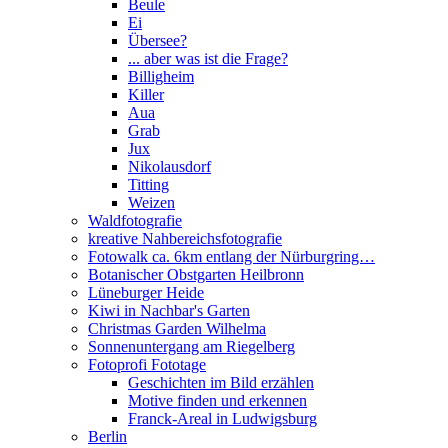
Beule
Ei
Übersee?
... aber was ist die Frage?
Billigheim
Killer
Aua
Grab
Jux
Nikolausdorf
Titting
Weizen
Waldfotografie
kreative Nahbereichsfotografie
Fotowalk ca. 6km entlang der Nürburgring…
Botanischer Obstgarten Heilbronn
Lüneburger Heide
Kiwi in Nachbar's Garten
Christmas Garden Wilhelma
Sonnenuntergang am Riegelberg
Fotoprofi Fototage
Geschichten im Bild erzählen
Motive finden und erkennen
Franck-Areal in Ludwigsburg
Berlin