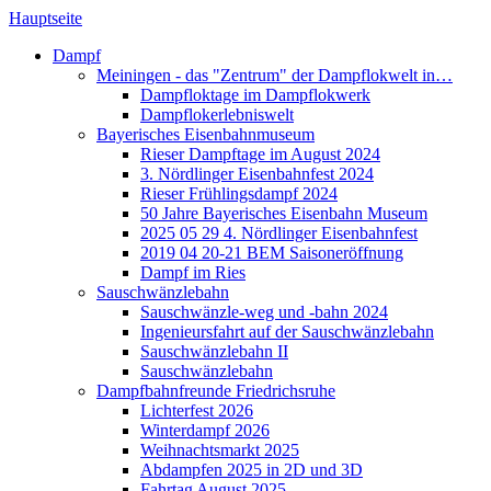
Hauptseite
Dampf
Meiningen - das "Zentrum" der Dampflokwelt in…
Dampfloktage im Dampflokwerk
Dampflokerlebniswelt
Bayerisches Eisenbahnmuseum
Rieser Dampftage im August 2024
3. Nördlinger Eisenbahnfest 2024
Rieser Frühlingsdampf 2024
50 Jahre Bayerisches Eisenbahn Museum
2025 05 29 4. Nördlinger Eisenbahnfest
2019 04 20-21 BEM Saisoneröffnung
Dampf im Ries
Sauschwänzlebahn
Sauschwänzle-weg und -bahn 2024
Ingenieursfahrt auf der Sauschwänzlebahn
Sauschwänzlebahn II
Sauschwänzlebahn
Dampfbahnfreunde Friedrichsruhe
Lichterfest 2026
Winterdampf 2026
Weihnachtsmarkt 2025
Abdampfen 2025 in 2D und 3D
Fahrtag August 2025