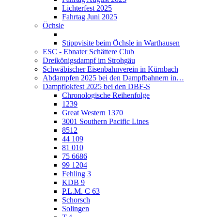
Lichterfest 2025
Fahrtag Juni 2025
Öchsle
Stippvisite beim Öchsle in Warthausen
ESC - Ebnater Schättere Club
Dreikönigsdampf im Strohgäu
Schwäbischer Eisenbahnverein in Kürnbach
Abdampfen 2025 bei den Dampfbahnern in…
Dampflokfest 2025 bei den DBF-S
Chronologische Reihenfolge
1239
Great Western 1370
3001 Southern Pacific Lines
8512
44 109
81 010
75 6686
99 1204
Fehling 3
KDB 9
P.L.M. C 63
Schorsch
Solingen