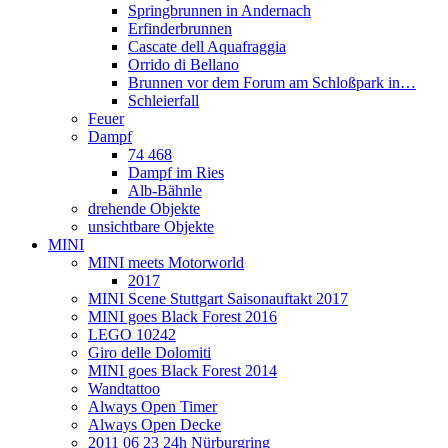
Springbrunnen in Andernach
Erfinderbrunnen
Cascate dell Aquafraggia
Orrido di Bellano
Brunnen vor dem Forum am Schloßpark in…
Schleierfall
Feuer
Dampf
74 468
Dampf im Ries
Alb-Bähnle
drehende Objekte
unsichtbare Objekte
MINI
MINI meets Motorworld
2017
MINI Scene Stuttgart Saisonauftakt 2017
MINI goes Black Forest 2016
LEGO 10242
Giro delle Dolomiti
MINI goes Black Forest 2014
Wandtattoo
Always Open Timer
Always Open Decke
2011 06 23 24h Nürburgring