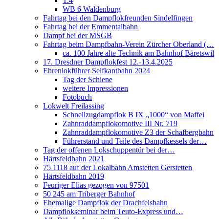
T.4
WB 6 Waldenburg
Fahrtag bei den Dampflokfreunden Sindelfingen
Fahrtag bei der Emmentalbahn
Dampf bei der MSGB
Fahrtag beim Dampfbahn-Verein Zürcher Oberland (…
ca. 100 Jahre alte Technik am Bahnhof Bäretswil
17. Dresdner Dampflokfest 12.-13.4.2025
Ehrenlokführer Selfkantbahn 2024
Tag der Schiene
weitere Impressionen
Fotobuch
Lokwelt Freilassing
Schnellzugdampflok B IX „1000“ von Maffei
Zahnraddampflokomotive III Nr. 719
Zahnraddampflokomotive Z3 der Schafbergbahn
Führerstand und Teile des Dampfkessels der…
Tag der offenen Lokschuppentür bei der…
Härtsfeldbahn 2021
75 1118 auf der Lokalbahn Amstetten Gerstetten
Härtsfeldbahn 2019
Feuriger Elias gezogen von 97501
50 245 am Triberger Bahnhof
Ehemalige Dampflok der Drachfelsbahn
Dampflokseminar beim Teuto-Express und…