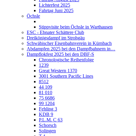
Lichterfest 2025
Fahrtag Juni 2025
Öchsle
Stippvisite beim Öchsle in Warthausen
ESC - Ebnater Schättere Club
Dreikönigsdampf im Strohgäu
Schwäbischer Eisenbahnverein in Kürnbach
Abdampfen 2025 bei den Dampfbahnern in…
Dampflokfest 2025 bei den DBF-S
Chronologische Reihenfolge
1239
Great Western 1370
3001 Southern Pacific Lines
8512
44 109
81 010
75 6686
99 1204
Fehling 3
KDB 9
P.L.M. C 63
Schorsch
Solingen