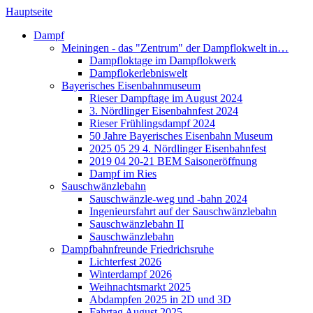
Hauptseite
Dampf
Meiningen - das "Zentrum" der Dampflokwelt in…
Dampfloktage im Dampflokwerk
Dampflokerlebniswelt
Bayerisches Eisenbahnmuseum
Rieser Dampftage im August 2024
3. Nördlinger Eisenbahnfest 2024
Rieser Frühlingsdampf 2024
50 Jahre Bayerisches Eisenbahn Museum
2025 05 29 4. Nördlinger Eisenbahnfest
2019 04 20-21 BEM Saisoneröffnung
Dampf im Ries
Sauschwänzlebahn
Sauschwänzle-weg und -bahn 2024
Ingenieursfahrt auf der Sauschwänzlebahn
Sauschwänzlebahn II
Sauschwänzlebahn
Dampfbahnfreunde Friedrichsruhe
Lichterfest 2026
Winterdampf 2026
Weihnachtsmarkt 2025
Abdampfen 2025 in 2D und 3D
Fahrtag August 2025