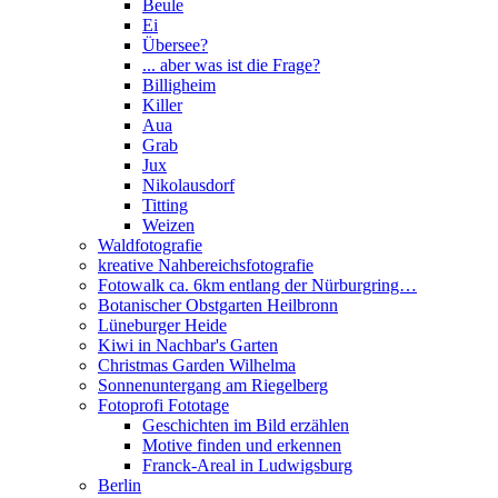
Beule
Ei
Übersee?
... aber was ist die Frage?
Billigheim
Killer
Aua
Grab
Jux
Nikolausdorf
Titting
Weizen
Waldfotografie
kreative Nahbereichsfotografie
Fotowalk ca. 6km entlang der Nürburgring…
Botanischer Obstgarten Heilbronn
Lüneburger Heide
Kiwi in Nachbar's Garten
Christmas Garden Wilhelma
Sonnenuntergang am Riegelberg
Fotoprofi Fototage
Geschichten im Bild erzählen
Motive finden und erkennen
Franck-Areal in Ludwigsburg
Berlin