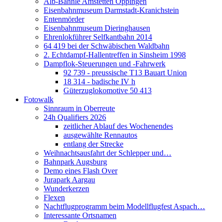
Alb-Bähnle Amstetten Oppingen
Eisenbahnmuseum Darmstadt-Kranichstein
Entenmörder
Eisenbahnmuseum Dieringhausen
Ehrenlokführer Selfkantbahn 2014
64 419 bei der Schwäbischen Waldbahn
2. Echtdampf-Hallentreffen in Sinsheim 1998
Dampflok-Steuerungen und -Fahrwerk
92 739 - preussische T13 Bauart Union
18 314 - badische IV h
Güterzuglokomotive 50 413
Fotowalk
Sinnraum in Oberreute
24h Qualifiers 2026
zeitlicher Ablauf des Wochenendes
ausgewählte Rennautos
entlang der Strecke
Weihnachtsausfahrt der Schlepper und…
Bahnpark Augsburg
Demo eines Flash Over
Jurapark Aargau
Wunderkerzen
Flexen
Nachtflugprogramm beim Modellflugfest Aspach…
Interessante Ortsnamen