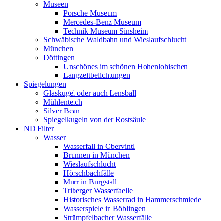
Museen
Porsche Museum
Mercedes-Benz Museum
Technik Museum Sinsheim
Schwäbische Waldbahn und Wieslaufschlucht
München
Döttingen
Unschönes im schönen Hohenlohischen
Langzeitbelichtungen
Spiegelungen
Glaskugel oder auch Lensball
Mühlenteich
Silver Bean
Spiegelkugeln von der Rostsäule
ND Filter
Wasser
Wasserfall in Obervintl
Brunnen in München
Wieslaufschlucht
Hörschbachfälle
Murr in Burgstall
Triberger Wasserfaelle
Historisches Wasserrad in Hammerschmiede
Wasserspiele in Böblingen
Strümpfelbacher Wasserfälle