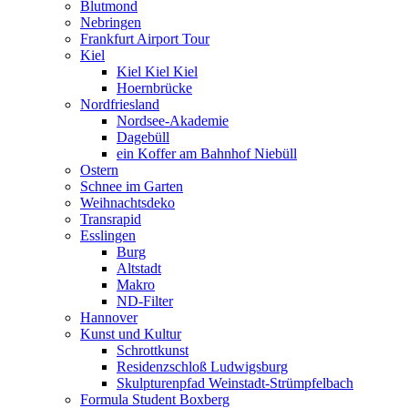
Blutmond
Nebringen
Frankfurt Airport Tour
Kiel
Kiel Kiel Kiel
Hoernbrücke
Nordfriesland
Nordsee-Akademie
Dagebüll
ein Koffer am Bahnhof Niebüll
Ostern
Schnee im Garten
Weihnachtsdeko
Transrapid
Esslingen
Burg
Altstadt
Makro
ND-Filter
Hannover
Kunst und Kultur
Schrottkunst
Residenzschloß Ludwigsburg
Skulpturenpfad Weinstadt-Strümpfelbach
Formula Student Boxberg