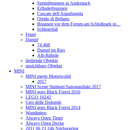
Springbrunnen in Andernach
Erfinderbrunnen
Cascate dell Aquafraggia
Orrido di Bellano
Brunnen vor dem Forum am Schloßpark in…
Schleierfall
Feuer
Dampf
74 468
Dampf im Ries
Alb-Bähnle
drehende Objekte
unsichtbare Objekte
MINI
MINI meets Motorworld
2017
MINI Scene Stuttgart Saisonauftakt 2017
MINI goes Black Forest 2016
LEGO 10242
Giro delle Dolomiti
MINI goes Black Forest 2014
Wandtattoo
Always Open Timer
Always Open Decke
2011 06 23 24h Nürburgring