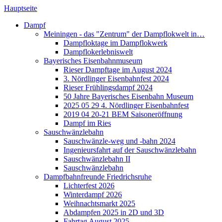
Hauptseite
Dampf
Meiningen - das "Zentrum" der Dampflokwelt in…
Dampfloktage im Dampflokwerk
Dampflokerlebniswelt
Bayerisches Eisenbahnmuseum
Rieser Dampftage im August 2024
3. Nördlinger Eisenbahnfest 2024
Rieser Frühlingsdampf 2024
50 Jahre Bayerisches Eisenbahn Museum
2025 05 29 4. Nördlinger Eisenbahnfest
2019 04 20-21 BEM Saisoneröffnung
Dampf im Ries
Sauschwänzlebahn
Sauschwänzle-weg und -bahn 2024
Ingenieursfahrt auf der Sauschwänzlebahn
Sauschwänzlebahn II
Sauschwänzlebahn
Dampfbahnfreunde Friedrichsruhe
Lichterfest 2026
Winterdampf 2026
Weihnachtsmarkt 2025
Abdampfen 2025 in 2D und 3D
Fahrtag August 2025