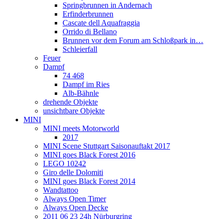
Springbrunnen in Andernach
Erfinderbrunnen
Cascate dell Aquafraggia
Orrido di Bellano
Brunnen vor dem Forum am Schloßpark in…
Schleierfall
Feuer
Dampf
74 468
Dampf im Ries
Alb-Bähnle
drehende Objekte
unsichtbare Objekte
MINI
MINI meets Motorworld
2017
MINI Scene Stuttgart Saisonauftakt 2017
MINI goes Black Forest 2016
LEGO 10242
Giro delle Dolomiti
MINI goes Black Forest 2014
Wandtattoo
Always Open Timer
Always Open Decke
2011 06 23 24h Nürburgring