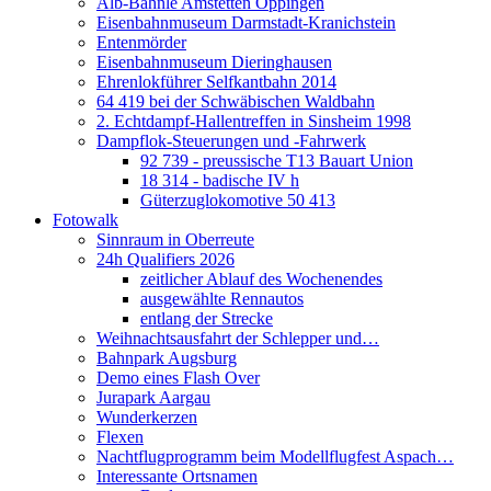
Alb-Bähnle Amstetten Oppingen
Eisenbahnmuseum Darmstadt-Kranichstein
Entenmörder
Eisenbahnmuseum Dieringhausen
Ehrenlokführer Selfkantbahn 2014
64 419 bei der Schwäbischen Waldbahn
2. Echtdampf-Hallentreffen in Sinsheim 1998
Dampflok-Steuerungen und -Fahrwerk
92 739 - preussische T13 Bauart Union
18 314 - badische IV h
Güterzuglokomotive 50 413
Fotowalk
Sinnraum in Oberreute
24h Qualifiers 2026
zeitlicher Ablauf des Wochenendes
ausgewählte Rennautos
entlang der Strecke
Weihnachtsausfahrt der Schlepper und…
Bahnpark Augsburg
Demo eines Flash Over
Jurapark Aargau
Wunderkerzen
Flexen
Nachtflugprogramm beim Modellflugfest Aspach…
Interessante Ortsnamen