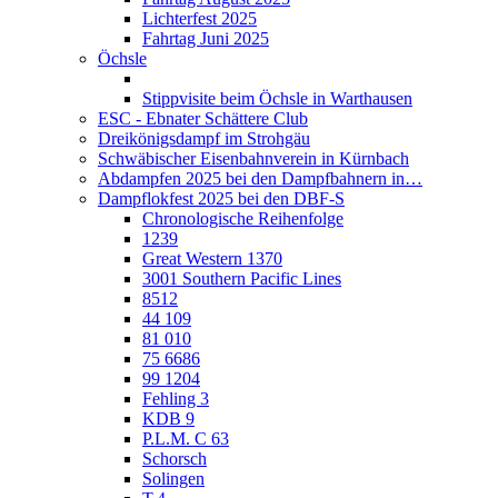
Lichterfest 2025
Fahrtag Juni 2025
Öchsle
Stippvisite beim Öchsle in Warthausen
ESC - Ebnater Schättere Club
Dreikönigsdampf im Strohgäu
Schwäbischer Eisenbahnverein in Kürnbach
Abdampfen 2025 bei den Dampfbahnern in…
Dampflokfest 2025 bei den DBF-S
Chronologische Reihenfolge
1239
Great Western 1370
3001 Southern Pacific Lines
8512
44 109
81 010
75 6686
99 1204
Fehling 3
KDB 9
P.L.M. C 63
Schorsch
Solingen