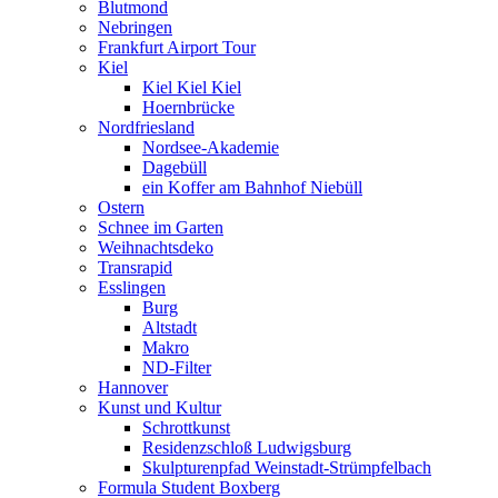
Blutmond
Nebringen
Frankfurt Airport Tour
Kiel
Kiel Kiel Kiel
Hoernbrücke
Nordfriesland
Nordsee-Akademie
Dagebüll
ein Koffer am Bahnhof Niebüll
Ostern
Schnee im Garten
Weihnachtsdeko
Transrapid
Esslingen
Burg
Altstadt
Makro
ND-Filter
Hannover
Kunst und Kultur
Schrottkunst
Residenzschloß Ludwigsburg
Skulpturenpfad Weinstadt-Strümpfelbach
Formula Student Boxberg