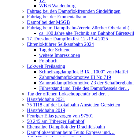
T.4
WB 6 Waldenburg
Fahrtag bei den Dampflokfreunden Sindelfingen
Fahrtag bei der Emmentalbahn
Dampf bei der MSGB
Fahrtag beim Dampfbahn-Verein Zürcher Oberland (…
ca. 100 Jahre alte Technik am Bahnhof Bäretswil
17. Dresdner Dampflokfest 12.-13.4.2025
Ehrenlokführer Selfkantbahn 2024
Tag der Schiene
weitere Impressionen
Fotobuch
Lokwelt Freilassing
Schnellzugdampflok B IX „1000“ von Maffei
Zahnraddampflokomotive III Nr. 719
Zahnraddampflokomotive Z3 der Schafbergbahn
Führerstand und Teile des Dampfkessels der…
Tag der offenen Lokschuppentür bei der…
Härtsfeldbahn 2021
75 1118 auf der Lokalbahn Amstetten Gerstetten
Härtsfeldbahn 2019
Feuriger Elias gezogen von 97501
50 245 am Triberger Bahnhof
Ehemalige Dampflok der Drachfelsbahn
Dampflokseminar beim Teuto-Express und…