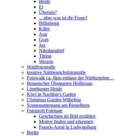
Beule
Ei
Übersee?
... aber was ist die Frage?
Billigheim
Killer
Aua
Grab
Jux
Nikolausdorf
Titting
Weizen
Waldfotografie
kreative Nahbereichsfotografie
Fotowalk ca. 6km entlang der Nürburgring…
Botanischer Obstgarten Heilbronn
Lüneburger Heide
Kiwi in Nachbar's Garten
Christmas Garden Wilhelma
Sonnenuntergang am Riegelberg
Fotoprofi Fototage
Geschichten im Bild erzählen
Motive finden und erkennen
Franck-Areal in Ludwigsburg
Berlin