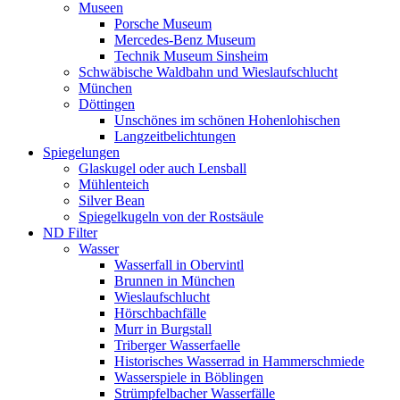
Museen
Porsche Museum
Mercedes-Benz Museum
Technik Museum Sinsheim
Schwäbische Waldbahn und Wieslaufschlucht
München
Döttingen
Unschönes im schönen Hohenlohischen
Langzeitbelichtungen
Spiegelungen
Glaskugel oder auch Lensball
Mühlenteich
Silver Bean
Spiegelkugeln von der Rostsäule
ND Filter
Wasser
Wasserfall in Obervintl
Brunnen in München
Wieslaufschlucht
Hörschbachfälle
Murr in Burgstall
Triberger Wasserfaelle
Historisches Wasserrad in Hammerschmiede
Wasserspiele in Böblingen
Strümpfelbacher Wasserfälle